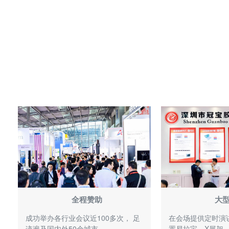
全程赞助
大
成功举办各行业会议近100多次， 足
在会场提供定时演讲
迹遍及国内外50余城市
置易拉宝、X展架